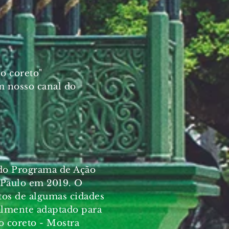
o coreto"
m nosso canal do
 do Programa de Ação
 Paulo em 2019. O
tos de algumas cidades
ralmente adaptado para
o coreto - Mostra