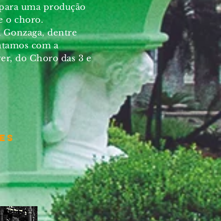
o para uma produção
re o choro.
 Gonzaga, dentre
ontamos com a
er, do Choro das 3 e
es