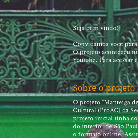
Seja bem vindo!
Convidamos você para a
O projeto aconteceu n
Youtube. Para acessar é
Sobre o projeto
O projeto "Manteiga de
Cultural (ProAC) da Se
projeto inicial tinha 
do interior de São Pau
o formato online.
Assi