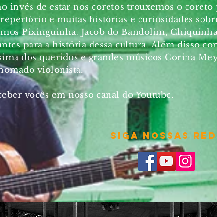
ao invés de estar nos coretos trouxemos o coret
repertório e muitas histórias e curiosidades sob
emos Pixinguinha, Jacob do Bandolim, Chiquinha
ntes para a história dessa cultura. Além disso c
ssima dos queridos e grandes músicos Corina Mey
nomado violonista.
ceber vocês em nosso canal do Youtube.
Siga nossas red