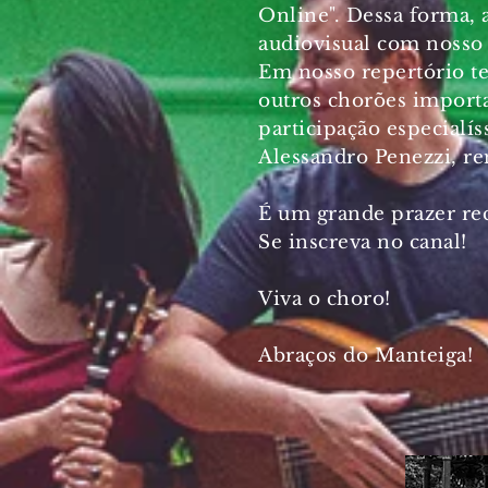
Online". Dessa forma, 
audiovisual com nosso 
Em nosso repertório t
outros chorões importa
participação especialí
Alessandro Penezzi, re
É um grande prazer re
Se inscreva no canal!
Viva o choro!
Abraços do Manteiga!