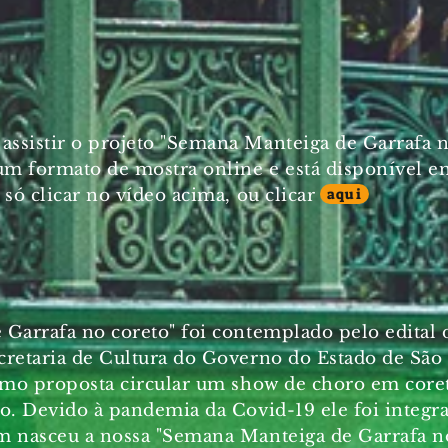
ssistir o projeto "Semana Manteiga de Garrafa n
um formato de mostra online e está disponível e
 só clicar no vídeo acima, ou clicar
aqui
 Garrafa no coreto" foi contemplado pelo edital
cretaria de Cultura do Governo do Estado de São
como proposta circular um show de choro em core
lo. Devido à pandemia da Covid-19 ele foi integ
m nasceu a nossa "Semana Manteiga de Garrafa n