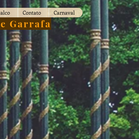
alco
Contato
Carnaval
e Garrafa